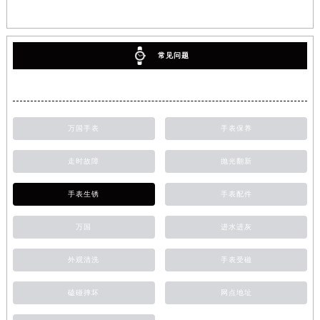
常见问题
万国手表
手表保养
走时故障
抛光翻新
手表生锈
手表配件
万国
进水进灰
外观清洗
手表受磁
磕碰摔坏
网点地址