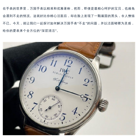
在手表的世界里，万国手表以精准和优雅著称，然而，即便是最精心呵护的宝贝，也难免
会遇到不走的情况。这就好比你精心洁面后，却在脸上发现了一颗顽固的黑头，令人懊恼
不已。今天，就让我们一起探讨如何解决万国手表“不走”的问题，并以洁面啫喱为灵感，
给你的爱表来个全方位的“深层清洁”。