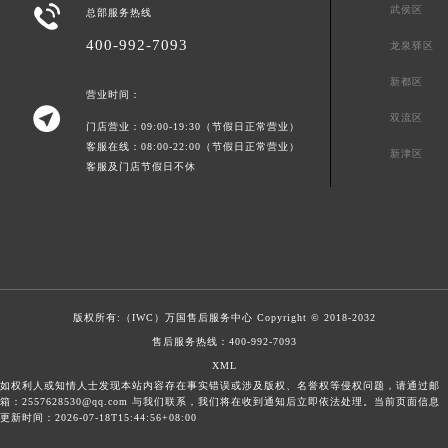

武侯区
总部服务热线
400-992-7093
龙泉驿区
新都区
营业时间：

双流区
门店营业：09:00-19:30（节假日正常营业）
客服在线：08:00-22:00（节假日正常营业）
新津区
客服及门店节假日不休
版权所有:（IWC）
万国售后服务中心
Copyright © 2018-2032
售后服务热线：
400-992-7093
XML
如权利人或知情人士发现本站内容存在事实错误或涉及版权、名誉权等侵权问题，请通过邮
箱：2557628530@qq.com 与我们联系，我们将在收到通知后立即依法处理。当前页面信息
更新时间：2026-07-18T15:44:56+08:00