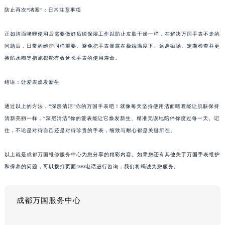
防止再次“堵塞”：日常注意事项
正如洁面啫喱使用后需要做好后续保湿工作以防止皮肤干燥一样，在解决万国手表不走的
问题后，日常的维护同样重要。避免把手表暴露在极端温度下、远离磁场、定期检查并更
换防水圈等措施都能有效延长手表的使用寿命。
结语：让爱表焕发新生
通过以上的方法，“深层清洁”你的万国手表吧！就像每天坚持使用洁面啫喱能让肌肤保持
清新亮丽一样，“深层清洁”你的爱表能让它焕发新生、精准无误地陪伴你度过每一天。记
住，不论是对待自己还是对待珍贵的手表，细致与耐心都是关键所在。
以上就是
成都万国维修服务中心
为您分享的精彩内容。如果您还有其他关于万国手表维护
和保养的问题，可以拨打页面400电话进行咨询，我们将竭诚为您服务。
成都万国服务中心