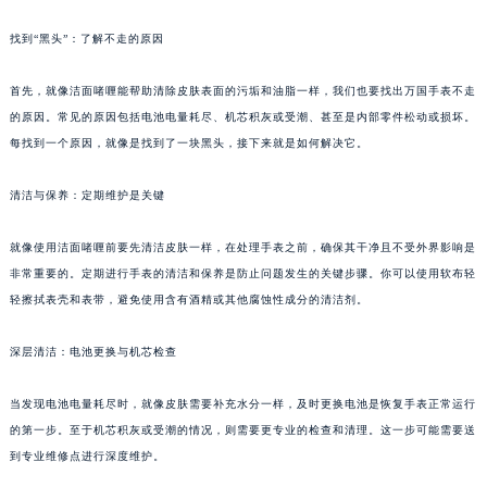
找到“黑头”：了解不走的原因
首先，就像洁面啫喱能帮助清除皮肤表面的污垢和油脂一样，我们也要找出万国手表不走
的原因。常见的原因包括电池电量耗尽、机芯积灰或受潮、甚至是内部零件松动或损坏。
每找到一个原因，就像是找到了一块黑头，接下来就是如何解决它。
清洁与保养：定期维护是关键
就像使用洁面啫喱前要先清洁皮肤一样，在处理手表之前，确保其干净且不受外界影响是
非常重要的。定期进行手表的清洁和保养是防止问题发生的关键步骤。你可以使用软布轻
轻擦拭表壳和表带，避免使用含有酒精或其他腐蚀性成分的清洁剂。
深层清洁：电池更换与机芯检查
当发现电池电量耗尽时，就像皮肤需要补充水分一样，及时更换电池是恢复手表正常运行
的第一步。至于机芯积灰或受潮的情况，则需要更专业的检查和清理。这一步可能需要送
到专业维修点进行深度维护。