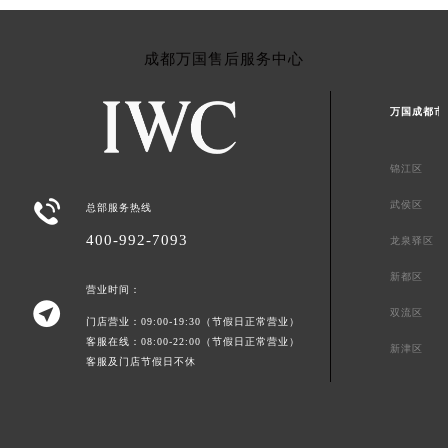
成都万国售后服务中心
万国成都市
锦江区

武侯区
总部服务热线
400-992-7093
龙泉驿区
新都区
营业时间：

双流区
门店营业：09:00-19:30（节假日正常营业）
客服在线：08:00-22:00（节假日正常营业）
新津区
客服及门店节假日不休