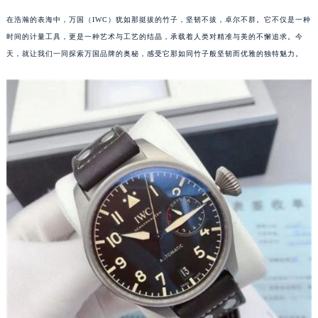
在浩瀚的表海中，万国（IWC）犹如那挺拔的竹子，坚韧不拔，卓尔不群。它不仅是一种
时间的计量工具，更是一种艺术与工艺的结晶，承载着人类对精准与美的不懈追求。今
天，就让我们一同探索万国品牌的奥秘，感受它那如同竹子般坚韧而优雅的独特魅力。