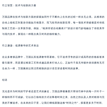
竹之智慧：技术与创新的力量
万国品牌在技术与创新方面的探索如同竹子不断向上生长的过程一样永无止境。从精准的
自动上链机芯到复杂功能如月相显示、陀飞轮等的创新应用，每一项技术突破都是对传统
制表工艺的一次革新升级。例如，“柏涛菲诺自动腕表37”的设计就巧妙地融合了传统美学
与现代技术，展现出一种既古典又时尚的独特魅力。
竹之谦逊：低调奢华的艺术表达
在众多奢侈品牌中，万国以其低调奢华而著称。它不追求浮夸的设计或高昂的价格标签来
吸引眼球，而是通过精湛工艺和卓越品质来打动人心。正如竹子虽无华丽外表却拥有无尽
生命力一样，万国腕表以简洁而精致的设计语言讲述着时间的故事。
结语
无论是作为时间的守护者还是艺术的象征，万国品牌都像那片翠绿竹林中的每一片叶子一
样独特而不可或缺。它以自己独有的方式诠释着时间之美、自然之韵以及人类对精准与完
美的不懈追求。在未来的日子里，让我们继续跟随这株“时间之竹”，探索更多关于时间、