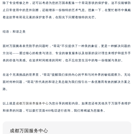
除了专业维修之外，还可以考虑为您的万国表配备一个荷花形状的保护套。这不仅能够防
止日常使用中的意外刮擦，还能增添一份独特的艺术气息。想象一下，在繁忙都市中佩戴
着这款带有荷花元素的保护套手表，在阳光下闪耀着独特的光芒。
结语：和谐之美
面对万国腕表表壳割手的问题时，“荷花”不仅提供了一种美的象征，更是一种解决问题的
方法论——通过细心的检查与清洁、专业的修复服务以及创新的设计理念来维护和提升手
表的价值与美感。在追求时间精准的同时，也不忘欣赏生活中的每一份细腻与美好。
在这个充满挑战的世界里，“荷花”提醒我们保持内心的平和与对外界的敏锐观察力。无论
面对何种问题，“荷花”所代表的和谐之美总能为我们指引出一条优雅而有效的解决方案之
路。
以上就是
成都万国保养服务中心
为您分享的精彩内容。如果您还有其他关于万国手表维护
和保养的问题，可以拨打页面400电话进行咨询，我们将竭诚为您服务。
成都万国服务中心