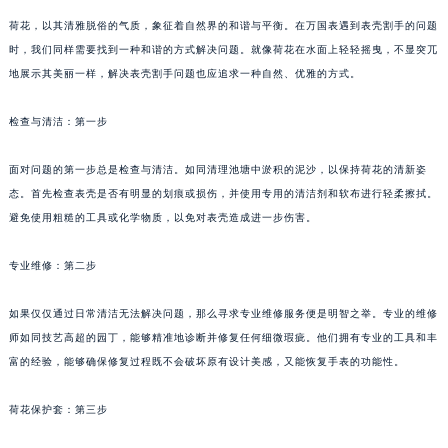
荷花，以其清雅脱俗的气质，象征着自然界的和谐与平衡。在万国表遇到表壳割手的问题
时，我们同样需要找到一种和谐的方式解决问题。就像荷花在水面上轻轻摇曳，不显突兀
地展示其美丽一样，解决表壳割手问题也应追求一种自然、优雅的方式。
检查与清洁：第一步
面对问题的第一步总是检查与清洁。如同清理池塘中淤积的泥沙，以保持荷花的清新姿
态。首先检查表壳是否有明显的划痕或损伤，并使用专用的清洁剂和软布进行轻柔擦拭。
避免使用粗糙的工具或化学物质，以免对表壳造成进一步伤害。
专业维修：第二步
如果仅仅通过日常清洁无法解决问题，那么寻求专业维修服务便是明智之举。专业的维修
师如同技艺高超的园丁，能够精准地诊断并修复任何细微瑕疵。他们拥有专业的工具和丰
富的经验，能够确保修复过程既不会破坏原有设计美感，又能恢复手表的功能性。
荷花保护套：第三步