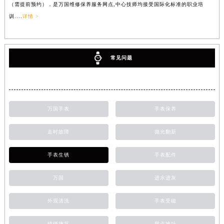
（需提前预约），是万国维修保养服务网点,中心技师均接受国际化标准的职业培
训....
详情 >
常见问题
万国手表
手表保养
走时故障
抛光翻新
手表生锈
手表配件
万国
进水进灰
外观清洗
手表受磁
磕碰摔坏
网点地址