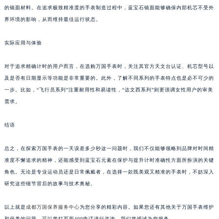
的镜面材料。在追求极致精准度的手表制造过程中，蓝宝石镜面能够确保内部机芯不受外
界环境的影响，从而维持最佳运行状态。
实际应用与体验
对于追求精确计时的用户而言，在选购万国手表时，关注其官方天文台认证、机芯型号以
及是否有日期显示等功能是非常重要的。此外，了解不同系列的手表特点也是必不可少的
一步。比如，“飞行员系列”注重耐用性和易读性，“达文西系列”则更强调女性用户的审美
需求。
结语
总之，在探索万国手表的一天误差多少秒这一问题时，我们不仅能够领略到品牌对时间精
准度不懈追求的精神，还能感受到蓝宝石元素在保护与提升计时准确性方面所扮演的关键
角色。无论是专业运动员还是日常佩戴者，在选择一款既美观又精准的手表时，不妨深入
研究这些细节背后的故事与技术奥秘。
以上就是
成都万国保养服务中心
为您分享的精彩内容。如果您还有其他关于万国手表维护
和保养的问题，可以拨打页面400电话进行咨询，我们将竭诚为您服务。