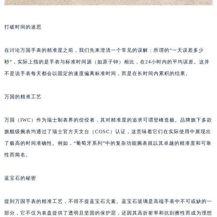
打破时间的迷思
在讨论万国手表的精准度之前，我们先来澄清一个常见的误解：所谓的“一天误差多少
秒”，实际上指的是手表与标准时间源（如原子钟）相比，在24小时内的平均误差。这并
不是说手表每天都会以固定的速度偏离标准时间，而是在长时间内累积的结果。
万国的精准工艺
万国（IWC）作为瑞士制表界的佼佼者，其对精准度的追求可谓登峰造极。品牌旗下多款
旗舰级腕表均通过了瑞士官方天文台（COSC）认证，这意味着它们在实际使用中展现出
了极高的时间准确性。例如，“葡萄牙系列”中的复杂功能腕表就以其卓越的精准度和可靠
性而闻名。
蓝宝石的秘密
提到万国手表的精准工艺，不得不提蓝宝石元素。蓝宝石玻璃是高端手表中不可或缺的一
部分，它不仅为表盘提供了透明且坚固的保护层，还因其高折射率和抗刮擦性而成为理想