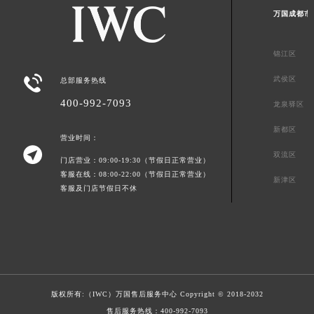
万国成都市
锦江区

武侯区
总部服务热线
400-992-7093
龙泉驿区
新都区
营业时间：

双流区
门店营业：09:00-19:30（节假日正常营业）
客服在线：08:00-22:00（节假日正常营业）
新津区
客服及门店节假日不休
版权所有:（IWC）
万国售后服务中心
Copyright © 2018-2032
售后服务热线：
400-992-7093