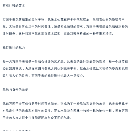
精准计时的艺术
万国手表以其精准的走时著称，就像水仙花在严冬中依然绽放，展现着生命的坚韧与不
屈。无论是日常生活中的时间管理，还是专业领域的需求，万国手表都能提供精确到秒的
计时服务。这种精准不仅体现在技术层面，更是对时间价值的一种尊重和珍惜。
独特设计的魅力
每一只万国手表都是一件精心设计的艺术品。从表盘的设计到表带的选择，每一个细节都
经过深思熟虑，力求在实用与美观之间达到完美平衡。就像水仙花以其独特的姿态和色彩
吸引着人们的目光，万国手表的独特设计也让人一见倾心。
品味与身份的象征
佩戴万国手表不仅仅是看时间那么简单。它成为了一种品味和身份的象征，代表着佩戴者
对品质生活的追求和对细节的关注。正如水仙花在园林中独树一帜的地位一样，拥有万国
手表的人在人群中往往能展现出与众不同的气质。