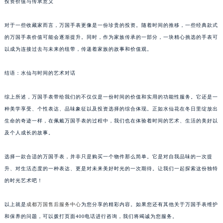
投资价值与传承意义
对于一些收藏家而言，万国手表更像是一份珍贵的投资。随着时间的推移，一些经典款式
的万国手表价值可能会逐渐提升。同时，作为家族传承的一部分，一块精心挑选的手表可
以成为连接过去与未来的纽带，传递着家族的故事和价值观。
结语：水仙与时间的艺术对话
综上所述，万国手表带给我们的不仅仅是一份时间的价值和实用的功能性服务。它还是一
种美学享受、个性表达、品味象征以及投资选择的综合体现。正如水仙花在冬日里绽放出
生命的奇迹一样，在佩戴万国手表的过程中，我们也在体验着时间的艺术、生活的美好以
及个人成长的故事。
选择一款合适的万国手表，并非只是购买一个物件那么简单。它是对自我品味的一次提
升、对生活态度的一种表达、更是对未来美好时光的一次期待。让我们一起探索这份独特
的时光艺术吧！
以上就是
成都万国售后服务中心
为您分享的精彩内容。如果您还有其他关于万国手表维护
和保养的问题，可以拨打页面400电话进行咨询，我们将竭诚为您服务。