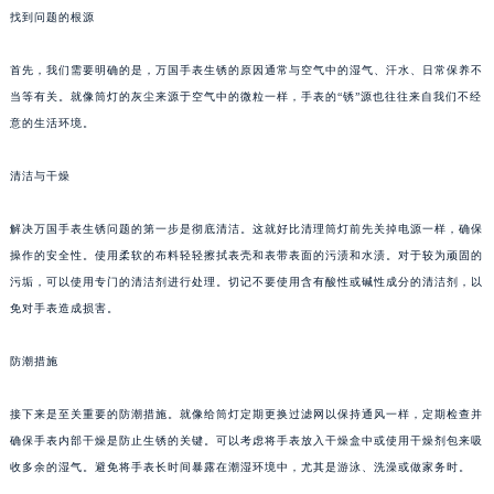
找到问题的根源
首先，我们需要明确的是，万国手表生锈的原因通常与空气中的湿气、汗水、日常保养不
当等有关。就像筒灯的灰尘来源于空气中的微粒一样，手表的“锈”源也往往来自我们不经
意的生活环境。
清洁与干燥
解决万国手表生锈问题的第一步是彻底清洁。这就好比清理筒灯前先关掉电源一样，确保
操作的安全性。使用柔软的布料轻轻擦拭表壳和表带表面的污渍和水渍。对于较为顽固的
污垢，可以使用专门的清洁剂进行处理。切记不要使用含有酸性或碱性成分的清洁剂，以
免对手表造成损害。
防潮措施
接下来是至关重要的防潮措施。就像给筒灯定期更换过滤网以保持通风一样，定期检查并
确保手表内部干燥是防止生锈的关键。可以考虑将手表放入干燥盒中或使用干燥剂包来吸
收多余的湿气。避免将手表长时间暴露在潮湿环境中，尤其是游泳、洗澡或做家务时。