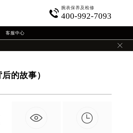
腕表保养及检修

400-992-7093
客服中心

背后的故事）

其
否