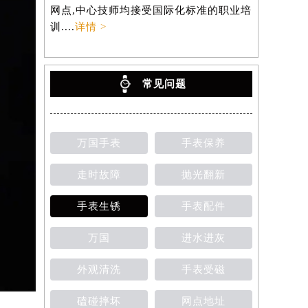
网点,中心技师均接受国际化标准的职业培
训....
详情 >
常见问题
万国手表
手表保养
走时故障
抛光翻新
手表生锈
手表配件
万国
进水进灰
外观清洗
手表受磁
磕碰摔坏
网点地址