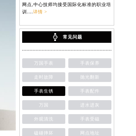
网点,中心技师均接受国际化标准的职业培
训....
详情 >
常见问题
万国手表
手表保养
走时故障
抛光翻新
手表生锈
手表配件
万国
进水进灰
外观清洗
手表受磁
磕碰摔坏
网点地址