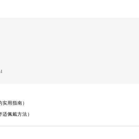
ml
的实用指南）
舒适佩戴方法）