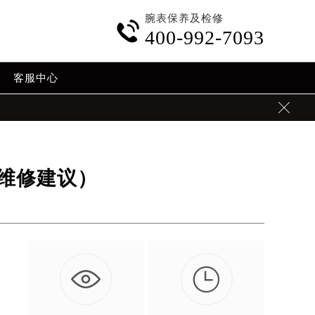
腕表保养及检修

400-992-7093
客服中心

维修建议）

使
…