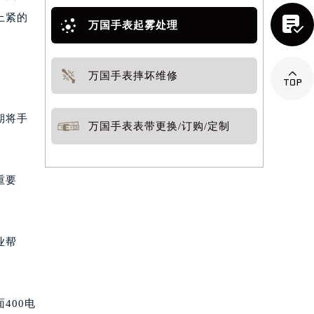
上紧的

万国手表起雾处理

万国手表摔坏维修
期将手
万国手表表带更换/订购/定制
重要
业帮
400电