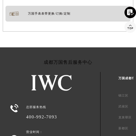

万国手表表带更换/订购/定制

成都万国售后服务中心
万国成都市
锦江区

武侯区
总部服务热线
400-992-7093
龙泉驿区
新都区
营业时间：