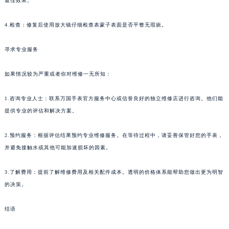
最佳效果。
4.检查：修复后使用放大镜仔细检查表蒙子表面是否平整无瑕疵。
寻求专业服务
如果情况较为严重或者你对维修一无所知：
1.咨询专业人士：联系万国手表官方服务中心或信誉良好的独立维修店进行咨询。他们能
提供专业的评估和解决方案。
2.预约服务：根据评估结果预约专业维修服务。在等待过程中，请妥善保管好您的手表，
并避免接触水或其他可能加速损坏的因素。
3.了解费用：提前了解维修费用及相关配件成本。透明的价格体系能帮助您做出更为明智
的决策。
结语