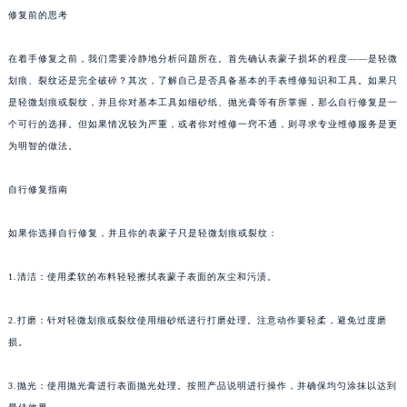
修复前的思考
在着手修复之前，我们需要冷静地分析问题所在。首先确认表蒙子损坏的程度——是轻微
划痕、裂纹还是完全破碎？其次，了解自己是否具备基本的手表维修知识和工具。如果只
是轻微划痕或裂纹，并且你对基本工具如细砂纸、抛光膏等有所掌握，那么自行修复是一
个可行的选择。但如果情况较为严重，或者你对维修一窍不通，则寻求专业维修服务是更
为明智的做法。
自行修复指南
如果你选择自行修复，并且你的表蒙子只是轻微划痕或裂纹：
1.清洁：使用柔软的布料轻轻擦拭表蒙子表面的灰尘和污渍。
2.打磨：针对轻微划痕或裂纹使用细砂纸进行打磨处理。注意动作要轻柔，避免过度磨
损。
3.抛光：使用抛光膏进行表面抛光处理。按照产品说明进行操作，并确保均匀涂抹以达到