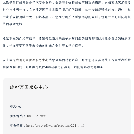
无论是自行修复还是寻求专业服务，关键在于保持耐心与细致的态度。正如剪纸艺术需要
耐心与技巧一样，在处理万国手表表蒙子损坏的问题时，每一步都需谨慎对待。记住，每
一块手表都是独一无二的艺术品，在您细心呵护下重焕光彩的同时，也是一次对时间与技
艺的致敬之旅。
通过本文的介绍与指导，希望每位遇到表蒙子损坏问题的朋友都能找到适合自己的解决方
案，并在享受万国手表带来的时光之美时更加得心应手。
以上就是
成都万国保养服务中心
为您分享的精彩内容。如果您还有其他关于万国手表维护
和保养的问题，可以拨打页面400电话进行咨询，我们将竭诚为您服务。
成都万国服务中心
本文tag：
服务专线：
400-992-7093
本页链接：
http://www.cdiwc.cn/problem/221.html