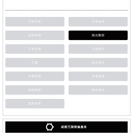
万国手表
手表保养
走时故障
抛光翻新
手表生锈
手表配件
万国
进水进灰
外观清洗
手表受磁
磕碰摔坏
网点地址
新闻资讯
成都万国维修服务