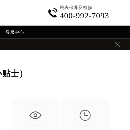
腕表保养及检修

400-992-7093
客服中心

小贴士）

。
长