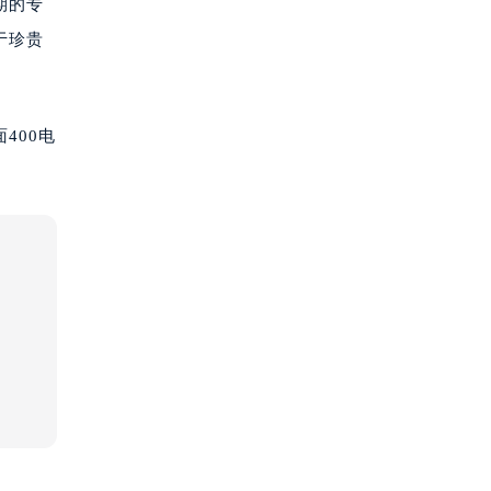
期的专
于珍贵
400电