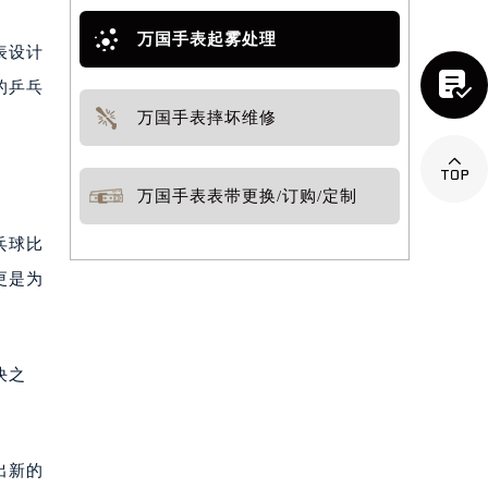
万国手表起雾处理
表设计

的乒乓
万国手表摔坏维修

万国手表表带更换/订购/定制
乓球比
更是为
决之
出新的