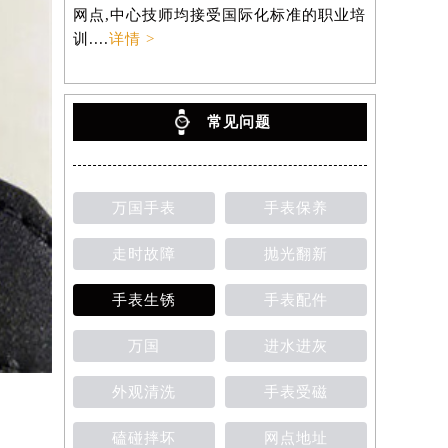
网点,中心技师均接受国际化标准的职业培
训....
详情 >
常见问题
万国手表
手表保养
走时故障
抛光翻新
手表生锈
手表配件
万国
进水进灰
外观清洗
手表受磁
磕碰摔坏
网点地址