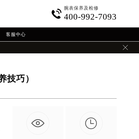
腕表保养及检修

400-992-7093
客服中心

养技巧）

比