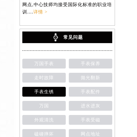
网点,中心技师均接受国际化标准的职业培
训....
详情 >
常见问题
万国手表
手表保养
走时故障
抛光翻新
手表生锈
手表配件
万国
进水进灰
外观清洗
手表受磁
磕碰摔坏
网点地址