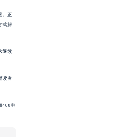
重。正
方式解
术继续
望读者
400电