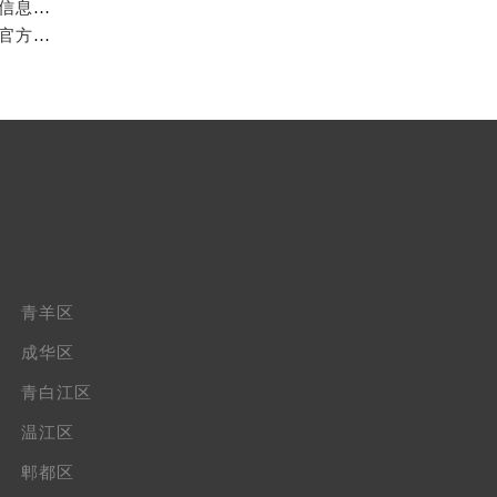
成都万国官方售后服务中心｜最新热线及维修地址权威信息公示（2026年7月最新）
亲身到店探访成都万国官方售后服务中心｜维修地址与官方客服热线（2026年7月最新）
青羊区
成华区
青白江区
温江区
郫都区