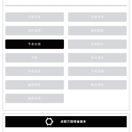
万国手表
手表保养
走时故障
抛光翻新
手表生锈
手表配件
万国
进水进灰
外观清洗
手表受磁
磕碰摔坏
网点地址
新闻资讯
成都万国维修服务