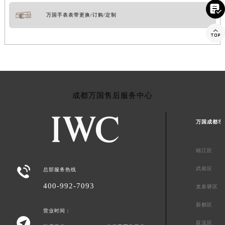

万国手表表带更换/订购/定制

成都万国售后服务中心
万国成都市
锦江区

武侯区
总部服务热线
400-992-7093
龙泉驿区
新都区
营业时间：

双流区