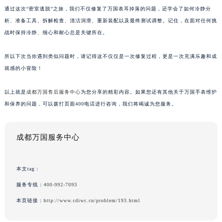
通过这次“密室逃脱”之旅，我们不仅修复了万国表耳掉落的问题，还学会了如何冷静分
析、准备工具、拆解检查、清洁润滑、重新装配以及最终测试调整。记住，在面对任何挑
战时保持冷静、细心和耐心总是关键所在。
所以下次当你遇到类似问题时，请记得这不仅仅是一次修复过程，更是一次充满乐趣和成
就感的小冒险！
以上就是
成都万国售后服务中心
为您分享的精彩内容。如果您还有其他关于万国手表维护
和保养的问题，可以拨打页面400电话进行咨询，我们将竭诚为您服务。
成都万国服务中心
本文tag：
服务专线：
400-992-7093
本页链接：
http://www.cdiwc.cn/problem/193.html