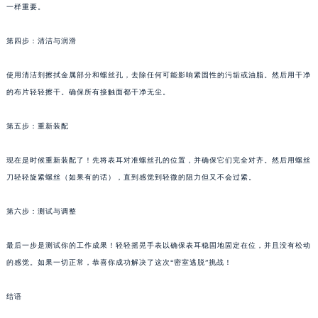
一样重要。
第四步：清洁与润滑
使用清洁剂擦拭金属部分和螺丝孔，去除任何可能影响紧固性的污垢或油脂。然后用干净
的布片轻轻擦干。确保所有接触面都干净无尘。
第五步：重新装配
现在是时候重新装配了！先将表耳对准螺丝孔的位置，并确保它们完全对齐。然后用螺丝
刀轻轻旋紧螺丝（如果有的话），直到感觉到轻微的阻力但又不会过紧。
第六步：测试与调整
最后一步是测试你的工作成果！轻轻摇晃手表以确保表耳稳固地固定在位，并且没有松动
的感觉。如果一切正常，恭喜你成功解决了这次“密室逃脱”挑战！
结语