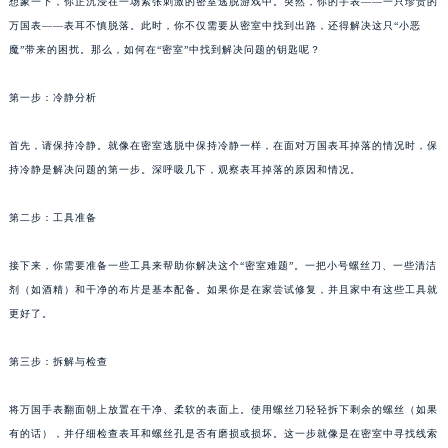
想象一下，你正沉浸在一场紧张刺激的密室逃脱游戏中。突然，你的手表——一只珍贵的
万国表——表耳不慎脱落。此时，你不仅需要从密室中找到出路，还得解决这只“小恶
魔”带来的困扰。那么，如何在“密室”中找到解决问题的钥匙呢？
第一步：冷静分析
首先，请保持冷静。就像在密室逃脱中保持冷静一样，在面对万国表耳掉落的情况时，保
持冷静是解决问题的第一步。深呼吸几下，观察表耳掉落的原因和情况。
第二步：工具准备
接下来，你需要准备一些工具来帮助你解决这个“密室难题”。一把小号螺丝刀、一些清洁
剂（如酒精）和干净的布片是基本配备。如果你是在家尝试修复，并且家中有这些工具就
更好了。
第三步：拆解与检查
将万国手表翻面朝上放置在干净、柔软的表面上。使用螺丝刀轻轻拆下剩余的螺丝（如果
有的话），并仔细检查表耳和螺丝孔是否有磨损或损坏。这一步就像是在密室中寻找线索