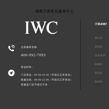
成都万国售后服务中心
万国成都市
锦江区

武侯区
总部服务热线
400-992-7093
龙泉驿区
新都区
营业时间：

双流区
门店营业：09:00-19:30（节假日正常营业）
客服在线：08:00-22:00（节假日正常营业）
新津区
客服及门店节假日不休