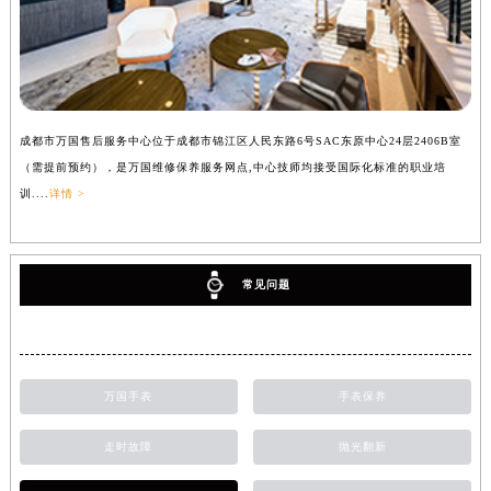
成都市万国售后服务中心位于成都市锦江区人民东路6号SAC东原中心24层2406B室
（需提前预约），是万国维修保养服务网点,中心技师均接受国际化标准的职业培
训....
详情 >
常见问题
万国手表
手表保养
走时故障
抛光翻新