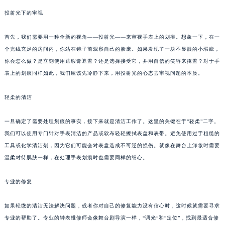
投射光下的审视
首先，我们需要用一种全新的视角——投射光——来审视手表上的划痕。想象一下，在一
个光线充足的房间内，你站在镜子前观察自己的脸庞。如果发现了一块不显眼的小瑕疵，
你会怎么做？是立刻使用遮瑕膏遮盖？还是选择接受它，并用自信的笑容来掩盖？对于手
表上的划痕同样如此，我们应该先冷静下来，用投射光的心态去审视问题的本质。
轻柔的清洁
一旦确定了需要处理划痕的事实，接下来就是清洁工作了。这里的关键在于“轻柔”二字。
我们可以使用专门针对手表清洁的产品或软布轻轻擦拭表盘和表带。避免使用过于粗糙的
工具或化学清洁剂，因为它们可能会对表盘造成不可逆的损伤。就像在舞台上卸妆时需要
温柔对待肌肤一样，在处理手表划痕时也需要同样的细心。
专业的修复
如果轻微的清洁无法解决问题，或者你对自己的修复能力没有信心时，这时候就需要寻求
专业的帮助了。专业的钟表维修师会像舞台剧导演一样，“调光”和“定位”，找到最适合修