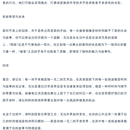
复的方法。他们可能会采用抛光、打磨或更换部件等技术手段来恢复手表原有的光彩。
投射希望与未来
面对手表上的划痕，并不是终点而是新的开始。每一次修复都像是给时间赋予了新的生命
与故事。你可以将这次经历视为一个提醒：无论是在生活中还是在追求完美的道路
上，“瑕疵”总是不可避免的一部分。但正如每一次舞台剧幕间的休息都为下一场演出积蓄
力量一样，“修复”之后的手表不仅恢复了原貌，更增添了独特的魅力与故事性。
结语
最后，请记住：每一块手表都是独一无二的艺术品，在其表面留下的每一处痕迹都是时间
与故事的见证者。无论是通过日常保养还是专业修复来处理划痕，都是一种对时间与细节
的尊重与珍视。就像每位演员都在舞台上留下了自己的印记一样，在欣赏和爱护我们的万
国手表时，请以同样的热情和尊重去面对每一次挑战和修复的机会。
在这个过程中，请时刻投射出希望之光：无论外界如何变化，在你的心中总有一块属于自
己的时间领域是纯净而闪耀的——那是你独一无二的手表世界，在其中每一道痕迹都承载
着属于你的故事与情感连接。