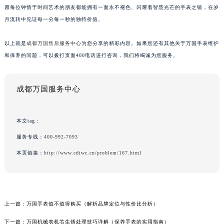
愿每位钟情于时间艺术的朋友都能拥有一面永不褪色、闪耀着智慧光芒的手表之镜，在岁
月流转中见证每一分每一秒的独特价值。
以上就是
成都万国售后服务中心
为您分享的精彩内容。如果您还有其他关于万国手表维护
和保养的问题，可以拨打页面400电话进行咨询，我们将竭诚为您服务。
成都万国服务中心
本文tag：
服务专线：
400-992-7093
本页链接：
http://www.cdiwc.cn/problem/167.html
上一篇：
万国手表值不值得购买（解析品牌定位与性价比分析）
下一篇：
万国机械表机芯生锈处理技巧详解（保养手表的实用指南）