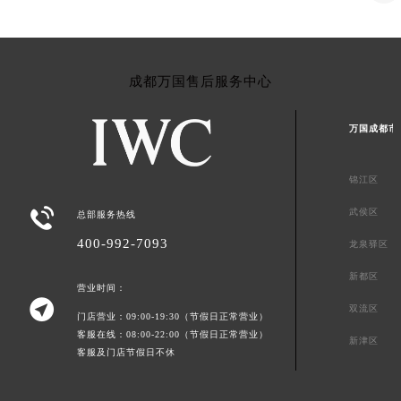
成都万国售后服务中心
万国成都市
锦江区

武侯区
总部服务热线
400-992-7093
龙泉驿区
新都区
营业时间：

双流区
门店营业：09:00-19:30（节假日正常营业）
客服在线：08:00-22:00（节假日正常营业）
新津区
客服及门店节假日不休