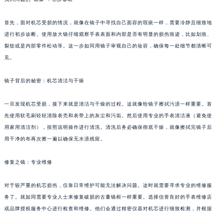
首先，面对机芯受损的情况，就像在镜子中寻找自己面容的瑕疵一样，需要冷静且细致地
进行初步诊断。使用放大镜仔细观察手表表面和内部是否有明显的损伤痕迹，比如划痕、
裂纹或是内部零件松动等。这一步如同用镜子审视自己的妆容，确保每一处细节都清晰可
见。
镜子背后的秘密：机芯清洁与干燥
一旦发现机芯受损，接下来就是清洁与干燥的过程。这就像给镜子擦拭污渍一样重要。首
先使用软毛刷轻轻清除表壳和表带上的灰尘和污垢。然后使用专业的手表清洁液（避免使
用家用清洁剂），按照说明操作进行清洗。清洗后务必确保彻底干燥，就像擦拭完镜子后
用干净的布再次擦一遍以确保无水渍残留。
修复之镜：专业维修
对于较严重的机芯损伤，仅靠日常维护可能无法解决问题。这时就需要寻求专业的维修服
务了。就如同需要专业人士来修复破损的古董镜框一样重要。选择信誉良好的手表维修店
或品牌授权服务中心进行检查和维修。他们会通过精密仪器对机芯进行细致检测，并根据