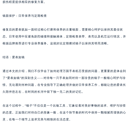
损伤程度提供相应的修复方案。
镜面保护：日常保养与定期检查
修复后的爱表犹如一面经过精心打磨和保养的古董镜面，需要精心呵护以保持其最佳状
态。日常使用中应避免剧烈碰撞和接触液体，定期检查表带、表壳以及机芯运行情况，并
根据品牌推荐进行专业保养服务。这就好比定期擦拭镜子以保持其明亮清晰。
结语：爱表如镜
通过本文的介绍，我们不仅学会了如何处理万国手表机芯受损的问题，更重要的是体会到
了“爱表如镜”的深刻含义——对待每一只手表如同对待一面珍贵的镜子一般细心呵护与珍
惜。无论遇到何种问题，在专业指导下正确处理并做好日常保养工作，都能让您的爱表长
久陪伴您左右，在时间的长河中留下独一无二的美好记忆。
在这个过程中，“镜子”不仅仅是一个比喻工具，它象征着对美好事物的追求、维护与珍惜
的态度。正如我们对待自己的形象一般，在这个快节奏的时代中保持一颗细腻而谨慎的心
灵，在每一个细节上追求完美与精致的生活态度。