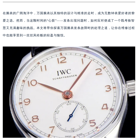
在腕表的广阔海洋中，万国腕表以其独特的设计与精准的走时，成为无数钟表爱好者的挚
爱之选。然而，当这颗时间的“心脏”——发条出现问题时，如何应对便成了一个既考验智
慧又充满趣味的挑战。本文将带你探索万国腕表发条故障时的处理之道，让你在维修过程
中也能享受到一丝丝风铃般的轻盈与愉悦。