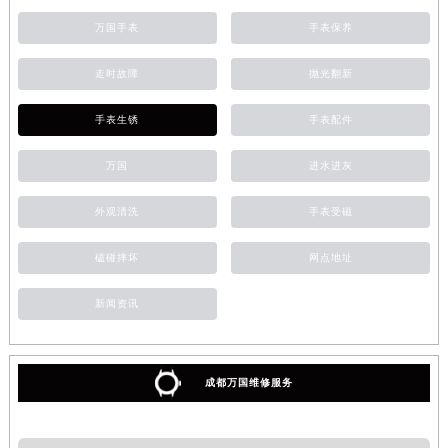
万国手表
手表保养
走时故障
抛光翻新
手表生锈
手表配件
万国
进水进灰
外观清洗
手表受磁
磕碰摔坏
网点地址
新闻资讯
成都万国维修服务