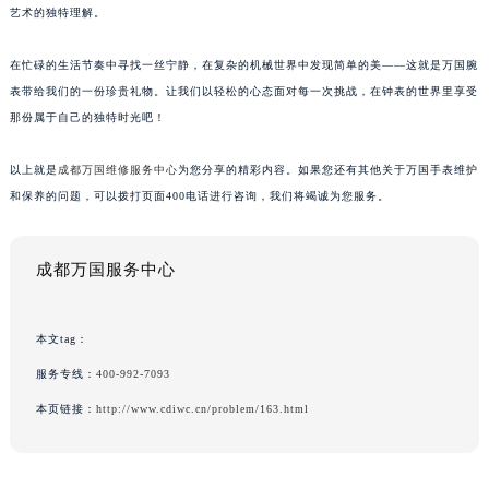
艺术的独特理解。
在忙碌的生活节奏中寻找一丝宁静，在复杂的机械世界中发现简单的美——这就是万国腕
表带给我们的一份珍贵礼物。让我们以轻松的心态面对每一次挑战，在钟表的世界里享受
那份属于自己的独特时光吧！
以上就是
成都万国维修服务中心
为您分享的精彩内容。如果您还有其他关于万国手表维护
和保养的问题，可以拨打页面400电话进行咨询，我们将竭诚为您服务。
成都万国服务中心
本文tag：
服务专线：
400-992-7093
本页链接：
http://www.cdiwc.cn/problem/163.html