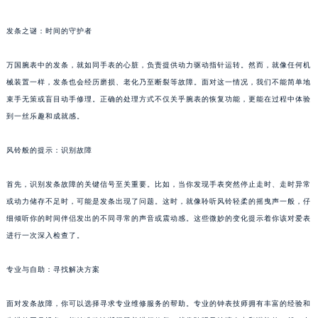
发条之谜：时间的守护者
万国腕表中的发条，就如同手表的心脏，负责提供动力驱动指针运转。然而，就像任何机
械装置一样，发条也会经历磨损、老化乃至断裂等故障。面对这一情况，我们不能简单地
束手无策或盲目动手修理。正确的处理方式不仅关乎腕表的恢复功能，更能在过程中体验
到一丝乐趣和成就感。
风铃般的提示：识别故障
首先，识别发条故障的关键信号至关重要。比如，当你发现手表突然停止走时、走时异常
或动力储存不足时，可能是发条出现了问题。这时，就像聆听风铃轻柔的摇曳声一般，仔
细倾听你的时间伴侣发出的不同寻常的声音或震动感。这些微妙的变化提示着你该对爱表
进行一次深入检查了。
专业与自助：寻找解决方案
面对发条故障，你可以选择寻求专业维修服务的帮助。专业的钟表技师拥有丰富的经验和