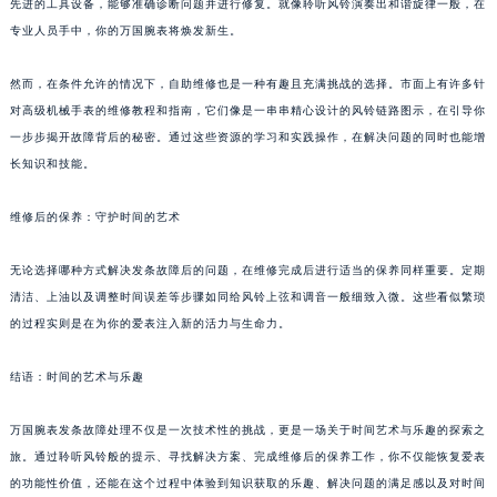
先进的工具设备，能够准确诊断问题并进行修复。就像聆听风铃演奏出和谐旋律一般，在
专业人员手中，你的万国腕表将焕发新生。
然而，在条件允许的情况下，自助维修也是一种有趣且充满挑战的选择。市面上有许多针
对高级机械手表的维修教程和指南，它们像是一串串精心设计的风铃链路图示，在引导你
一步步揭开故障背后的秘密。通过这些资源的学习和实践操作，在解决问题的同时也能增
长知识和技能。
维修后的保养：守护时间的艺术
无论选择哪种方式解决发条故障后的问题，在维修完成后进行适当的保养同样重要。定期
清洁、上油以及调整时间误差等步骤如同给风铃上弦和调音一般细致入微。这些看似繁琐
的过程实则是在为你的爱表注入新的活力与生命力。
结语：时间的艺术与乐趣
万国腕表发条故障处理不仅是一次技术性的挑战，更是一场关于时间艺术与乐趣的探索之
旅。通过聆听风铃般的提示、寻找解决方案、完成维修后的保养工作，你不仅能恢复爱表
的功能性价值，还能在这个过程中体验到知识获取的乐趣、解决问题的满足感以及对时间