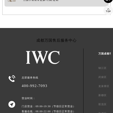

成都万国售后服务中心
万国成都市
锦江区

武侯区
总部服务热线
400-992-7093
龙泉驿区
新都区
营业时间：

双流区
门店营业：09:00-19:30（节假日正常营业）
客服在线：08:00-22:00（节假日正常营业）