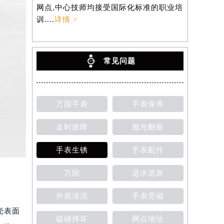
网点,中心技师均接受国际化标准的职业培
训....
详情 >
常见问题
万国手表
手表保养
走时故障
抛光翻新
手表生锈
手表配件
万国
进水进灰
外观清洗
手表受磁
壳表面
磕碰摔坏
网点地址