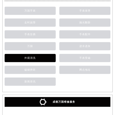
万国手表
手表保养
走时故障
抛光翻新
手表生锈
手表配件
万国
进水进灰
外观清洗
手表受磁
磕碰摔坏
网点地址
新闻资讯
成都万国维修服务