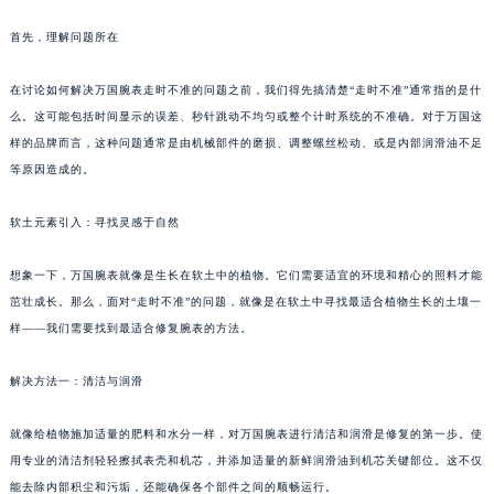
首先，理解问题所在
在讨论如何解决万国腕表走时不准的问题之前，我们得先搞清楚“走时不准”通常指的是什
么。这可能包括时间显示的误差、秒针跳动不均匀或整个计时系统的不准确。对于万国这
样的品牌而言，这种问题通常是由机械部件的磨损、调整螺丝松动、或是内部润滑油不足
等原因造成的。
软土元素引入：寻找灵感于自然
想象一下，万国腕表就像是生长在软土中的植物。它们需要适宜的环境和精心的照料才能
茁壮成长。那么，面对“走时不准”的问题，就像是在软土中寻找最适合植物生长的土壤一
样——我们需要找到最适合修复腕表的方法。
解决方法一：清洁与润滑
就像给植物施加适量的肥料和水分一样，对万国腕表进行清洁和润滑是修复的第一步。使
用专业的清洁剂轻轻擦拭表壳和机芯，并添加适量的新鲜润滑油到机芯关键部位。这不仅
能去除内部积尘和污垢，还能确保各个部件之间的顺畅运行。