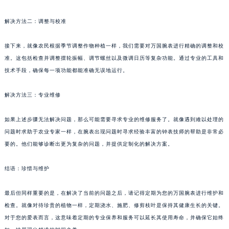
解决方法二：调整与校准
接下来，就像农民根据季节调整作物种植一样，我们需要对万国腕表进行精确的调整和校
准。这包括检查并调整摆轮振幅、调节螺丝以及微调日历等复杂功能。通过专业的工具和
技术手段，确保每一项功能都能准确无误地运行。
解决方法三：专业维修
如果上述步骤无法解决问题，那么可能需要寻求专业的维修服务了。就像遇到难以处理的
问题时求助于农业专家一样，在腕表出现问题时寻求经验丰富的钟表技师的帮助是非常必
要的。他们能够诊断出更为复杂的问题，并提供定制化的解决方案。
结语：珍惜与维护
最后但同样重要的是，在解决了当前的问题之后，请记得定期为您的万国腕表进行维护和
检查。就像对待珍贵的植物一样，定期浇水、施肥、修剪枝叶是保持其健康生长的关键。
对于您的爱表而言，这意味着定期的专业保养和服务可以延长其使用寿命，并确保它始终