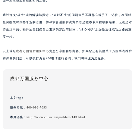
如一地展现出精准的时间之美。
通过这次“软土”式的解读与探讨，“走时不准”的问题似乎不再那么棘手了。记住，在面对
任何挑战时保持乐观的态度，并寻求合适的解决方案总是能够带来积极的结果。无论是对
待生活中的小物件还是我们自己追求的梦想与目标，“细心呵护”永远是通往成功之路的重
要一步。
以上就是
成都万国售后服务中心
为您分享的精彩内容。如果您还有其他关于万国手表维护
和保养的问题，可以拨打页面400电话进行咨询，我们将竭诚为您服务。
成都万国服务中心
本文tag：
服务专线：
400-992-7093
本页链接：
http://www.cdiwc.cn/problem/143.html