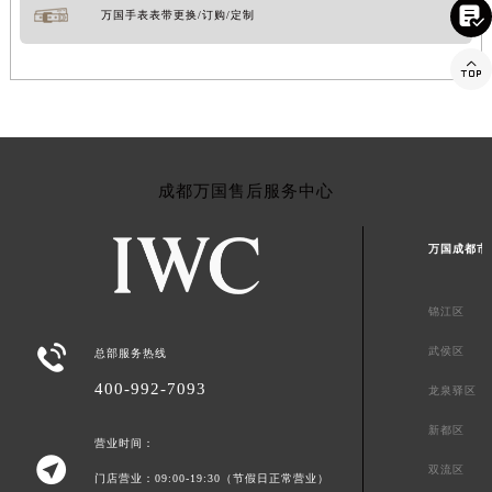

万国手表表带更换/订购/定制

成都万国售后服务中心
万国成都市
锦江区

武侯区
总部服务热线
400-992-7093
龙泉驿区
新都区
营业时间：

双流区
门店营业：09:00-19:30（节假日正常营业）