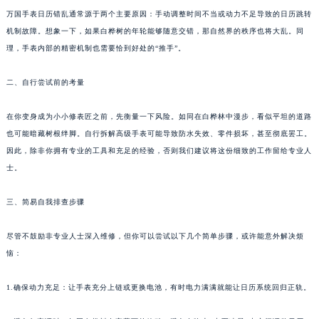
万国手表日历错乱通常源于两个主要原因：手动调整时间不当或动力不足导致的日历跳转
机制故障。想象一下，如果白桦树的年轮能够随意交错，那自然界的秩序也将大乱。同
理，手表内部的精密机制也需要恰到好处的“推手”。
二、自行尝试前的考量
在你变身成为小小修表匠之前，先衡量一下风险。如同在白桦林中漫步，看似平坦的道路
也可能暗藏树根绊脚。自行拆解高级手表可能导致防水失效、零件损坏，甚至彻底罢工。
因此，除非你拥有专业的工具和充足的经验，否则我们建议将这份细致的工作留给专业人
士。
三、简易自我排查步骤
尽管不鼓励非专业人士深入维修，但你可以尝试以下几个简单步骤，或许能意外解决烦
恼：
1.确保动力充足：让手表充分上链或更换电池，有时电力满满就能让日历系统回归正轨。