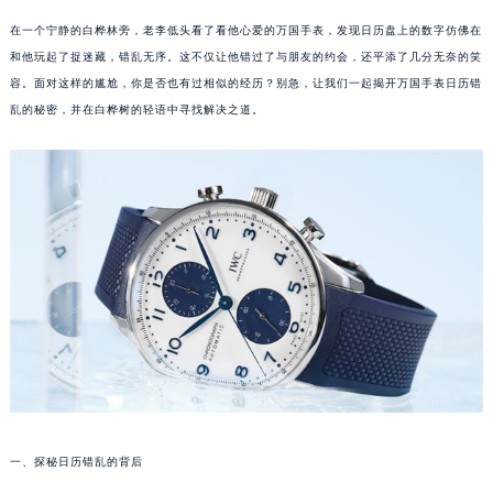
在一个宁静的白桦林旁，老李低头看了看他心爱的万国手表，发现日历盘上的数字仿佛在
和他玩起了捉迷藏，错乱无序。这不仅让他错过了与朋友的约会，还平添了几分无奈的笑
容。面对这样的尴尬，你是否也有过相似的经历？别急，让我们一起揭开万国手表日历错
乱的秘密，并在白桦树的轻语中寻找解决之道。
一、探秘日历错乱的背后