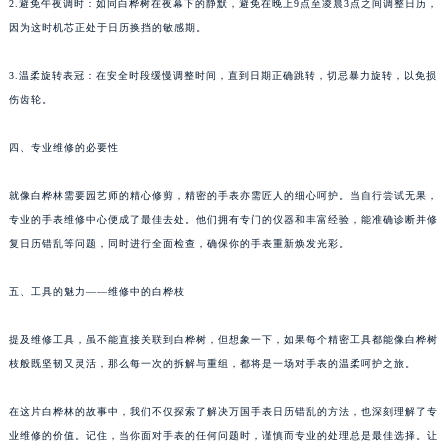
2.避免午夜调时：如同白桦树在夜幕下的静默，避免在晚上9点至凌晨3点之间调整日历，
因为这时机芯正处于日历换挡的敏感期。
3.温柔旋转表冠：在安全时段缓慢调整时间，直到日期正确跳转，切忌暴力旋转，以免损
伤齿轮。
四、专业维修的必要性
就像白桦林需要园艺师的精心修剪，精密的手表亦需匠人的细心呵护。当自行尝试无果，
专业的手表维修中心便成了最佳去处。他们拥有专门的仪器和丰富经验，能准确诊断并修
复日历错乱等问题，同时进行全面检查，确保你的手表重新焕发光彩。
五、工具的魅力——维修中的白桦枝
提及维修工具，虽不能直接关联到白桦树，但想象一下，如果每个精密工具都能像白桦树
枝般既坚韧又灵活，那么每一次的拆解与重组，都将是一场对手表的温柔呵护之旅。
在这片白桦林的故事中，我们不仅探索了解决万国手表日历错乱的方法，也深刻理解了专
业维修的价值。记住，当你面对手表的任何问题时，谨慎而专业的处理总是最佳选择。让