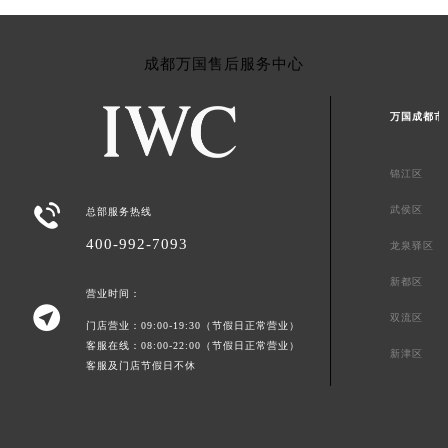
成都万国售后服务中心
万国成都市
锦江区

武侯区
总部服务热线
400-992-7093
龙泉驿区
新都区
营业时间：

双流区
门店营业：09:00-19:30（节假日正常营业）
客服在线：08:00-22:00（节假日正常营业）
新津区
客服及门店节假日不休