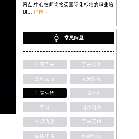
网点,中心技师均接受国际化标准的职业培
训....
详情 >
常见问题
万国手表
手表保养
走时故障
抛光翻新
手表生锈
手表配件
万国
进水进灰
外观清洗
手表受磁
磕碰摔坏
网点地址