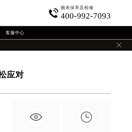
腕表保养及检修

400-992-7093
客服中心

松应对

表