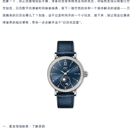
想象一下，你正优雅地抬起手腕，准备欣赏爱表精准走动的美态，却猛然发现日期窗口空
空如也，日历数字仿佛被时间偷偷抽离，留下一脸茫然的你和一个亟待解决的谜题——万
国腕表的日历去哪儿了？别急，这不过是时间开的一个小玩笑，接下来，就让我这位腕表
维修界的福尔摩斯，带你一步步解开这个“日历失踪案”。
一、案发现场勘查：了解原因