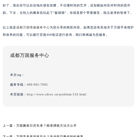
好了，现在你可以自信地向朋友炫耀，不仅懂时间的艺术，还知晓如何应对时间的恶作
剧。下次，当别人的腕表也玩起了“躲猫猫”，你就是那个带着微笑，指点迷津的智者了。
以上就是
成都万国维修服务中心
为您分享的精彩内容。如果您还有其他关于万国手表维护
和保养的问题，可以拨打页面400电话进行咨询，我们将竭诚为您服务。
成都万国服务中心
本文tag：
服务专线：
400-992-7093
本页链接：
http://www.cdiwc.cn/problem/110.html
上一篇：
万国腕表日历失准？精准调校方法大公开
下一篇：
万国手表表冠拔不出？专业技巧教你轻松修复