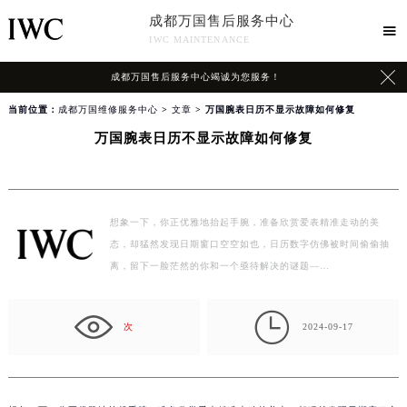
成都万国售后服务中心

IWC MAINTENANCE

成都万国售后服务中心竭诚为您服务！
当前位置：
成都万国维修服务中心
>
文章
> 万国腕表日历不显示故障如何修复
万国腕表日历不显示故障如何修复
想象一下，你正优雅地抬起手腕，准备欣赏爱表精准走动的美
态，却猛然发现日期窗口空空如也，日历数字仿佛被时间偷偷抽
离，留下一脸茫然的你和一个亟待解决的谜题—…

次
2024-09-17