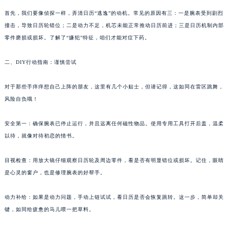
首先，我们要像侦探一样，弄清日历“逃逸”的动机。常见的原因有三：一是腕表受到剧烈
撞击，导致日历轮错位；二是动力不足，机芯未能正常推动日历前进；三是日历机制内部
零件磨损或损坏。了解了“嫌犯”特征，咱们才能对症下药。
二、DIY行动指南：谨慎尝试
对于那些手痒痒想自己上阵的朋友，这里有几个小贴士，但请记得，这如同在雷区跳舞，
风险自负哦！
安全第一：确保腕表已停止运行，并且远离任何磁性物品。使用专用工具打开后盖，温柔
以待，就像对待初恋的情书。
目视检查：用放大镜仔细观察日历轮及周边零件，看是否有明显错位或损坏。记住，眼睛
是心灵的窗户，也是修理腕表的好帮手。
动力补给：如果是动力问题，手动上链试试，看日历是否会恢复跳转。这一步，简单却关
键，如同给疲惫的马儿喂一把草料。