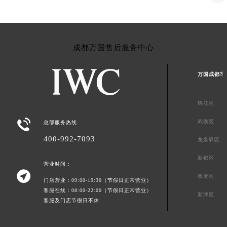
成都万国售后服务中心
万国成都市
锦江区

武侯区
总部服务热线
400-992-7093
龙泉驿区
新都区
营业时间：

双流区
门店营业：09:00-19:30（节假日正常营业）
客服在线：08:00-22:00（节假日正常营业）
新津区
客服及门店节假日不休