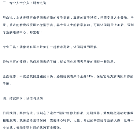
三、专业人士介入：明智之选
坦白说，上述步骤更像是腕表维修的皮毛探索，真正的高手过招，还需专业人士登场。毕
竟，腕表的精密程度堪比微型宇宙，非专业人士的轻举妄动，可能让问题雪上加霜。送到
专业的维修中心，那里有：
专业工具：就像外科医生带你们一起精准高效，让问题迎刃而解。
经验丰富的技师：他们对腕表的了解，就如同你对明天早餐的期待一样熟悉。
全面检修：不仅是找回逃跑的日历，还能给腕表来个全身SPA，保证它活力满满回归你的
手腕。
四、结案陈词：珍惜与预防
日历找回，案件告破，但别忘了这次“冒险”给你上的课。定期保养，避免剧烈运动时佩戴
精密腕表，就像是给爱情保鲜，需要细心呵护。记住，专业的事交给专业的人做，让每一
次抬腕，都能见证时间的优雅而非慌张。