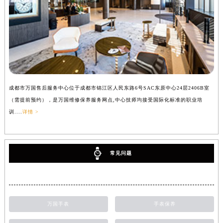
成都市万国售后服务中心位于成都市锦江区人民东路6号SAC东原中心24层2406B室
（需提前预约），是万国维修保养服务网点,中心技师均接受国际化标准的职业培
训....
详情 >
常见问题
万国手表
手表保养